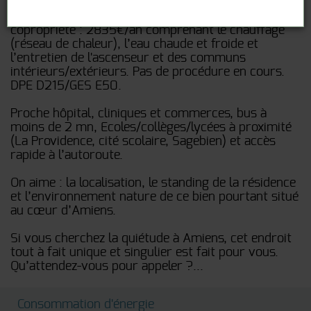
Côté pratique : taxe foncière : 2438€ - charges de
copropriété : 2835€/an comprenant le chauffage
(réseau de chaleur), l’eau chaude et froide et
l’entretien de l'ascenseur et des communs
intérieurs/extérieurs. Pas de procédure en cours.
DPE D215/GES E50.
Proche hôpital, cliniques et commerces, bus à
moins de 2 mn, Ecoles/collèges/lycées à proximité
(La Providence, cité scolaire, Sagebien) et accès
rapide à l’autoroute.
On aime : la localisation, le standing de la résidence
et l’environnement nature de ce bien pourtant situé
au cœur d’Amiens.
Si vous cherchez la quiétude à Amiens, cet endroit
tout à fait unique et singulier est fait pour vous.
Qu’attendez-vous pour appeler ?...
Consommation d'énergie