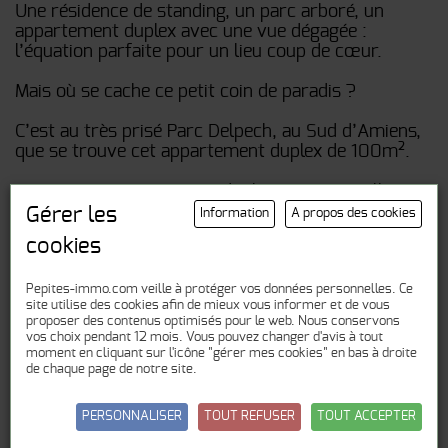
Une résidence de standing, un parc arboré, un
appartement duplex avec une vue dégagée :
l’équation parfaite pour un lieu coup de cœur.
Mais où se cache ce petit coin de paradis ?
C’est au très prisé Parc Delpech, au Sud d’Amiens,
que se trouve cet appartement duplex de 100m².
En RDC, cet appartement duplex vous accueille
dans une entrée, avec placard, qui distribue la pièce
Gérer les
Information
A propos des cookies
à vivre donnant sur un balcon exposé Sud et la
cookies
cuisine (aménagée et équipée), baignées de
lumières. Une suite parentale et WC indépendant
Pepites-immo.com veille à protéger vos données personnelles. Ce
complètent ce niveau. Un escalier vous mène à une
site utilise des cookies afin de mieux vous informer et de vous
pièce palière (pouvant être transformée en
proposer des contenus optimisés pour le web. Nous conservons
chambre en cloisonnant), qui dessert une seconde
vos choix pendant 12 mois. Vous pouvez changer d'avis à tout
chambre, une salle de bain et un WC séparé et un
moment en cliquant sur l'icône "gérer mes cookies" en bas à droite
de chaque page de notre site.
dressing. Le tout avec vue sur le parc : tranquillité
assurée.
PERSONNALISER
TOUT REFUSER
TOUT ACCEPTER
Cave et place de parking en sous-sol.