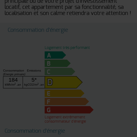
principale ou de votre projet d'investissement
locatif, cet appartement par sa fonctionnalité, sa
localisation et son calme retiendra votre attention !
Consommation d'énergie
Logement très performant
A
B
Consommation
Emissions
C
(Energie primaire)
184
5*
D
2
2
kWh/m
.an
kgCO2/m
.an
E
F
G
Logement extrêmement
consommateur d'énergie
Consommation d'énergie