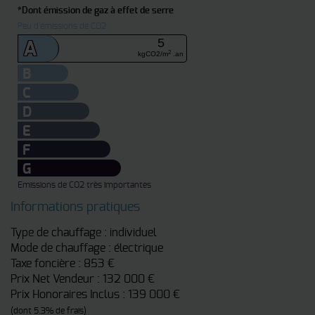
*Dont émission de gaz à effet de serre
Peu d'émissions de CO2
5
A
2
kgCO2/m
.an
B
C
D
E
F
G
Emissions de CO2 très importantes
Informations pratiques
Type de chauffage : individuel
Mode de chauffage : électrique
Taxe foncière : 853 €
Prix Net Vendeur : 132 000 €
Prix Honoraires Inclus : 139 000 €
(dont 5.3% de frais)