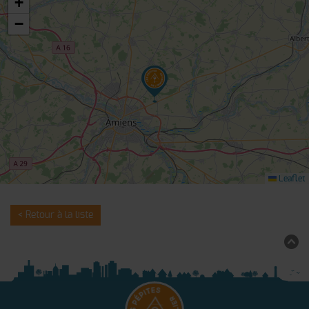
+
−
Leaflet
< Retour à la liste