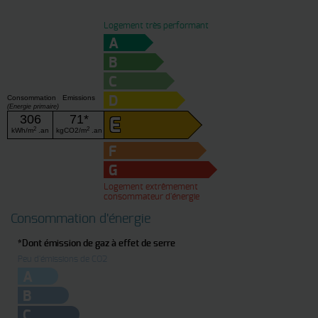
Logement très performant
A
B
C
Consommation
Emissions
D
(Energie primaire)
306
71*
E
2
2
kWh/m
.an
kgCO2/m
.an
F
G
Logement extrêmement
consommateur d'énergie
Consommation d'énergie
*Dont émission de gaz à effet de serre
Peu d'émissions de CO2
A
B
C