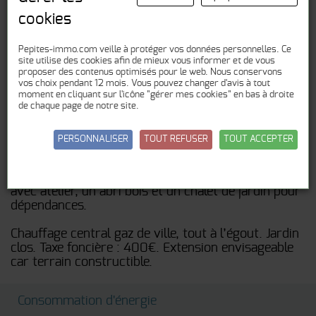
cookies
Description
A Allonville, Les Pépites de l’Immobilier vous invite
Pepites-immo.com veille à protéger vos données personnelles. Ce
site utilise des cookies afin de mieux vous informer et de vous
à découvrir cette maison individuelle de plain-pied
proposer des contenus optimisés pour le web. Nous conservons
de 56 m², agrandie d’une véranda chauffée de 30
vos choix pendant 12 mois. Vous pouvez changer d'avis à tout
m². Bâti sur un terrain de 461 m², elle est
moment en cliquant sur l'icône "gérer mes cookies" en bas à droite
composée d’une cuisine aménagée et équipée,
de chaque page de notre site.
ouverte sur la pièce à vivre avec sa cheminée
insert, suivie d’une chambre en enfilade. Une salle
PERSONNALISER
TOUT REFUSER
TOUT ACCEPTER
d’eau et un WC indépendant complètent l’ensemble.
Grenier non aménageable. Un garage avec porte
séquentielle motorisée donne sur la rue. Jardin clos
avec atelier, un abri bois et un chalet de jardin pour
dépendances.
Chauffage central gaz de ville, tout à l’égout. Jardin
clos. Taxe foncière : 400€. Extension envisageable
car terrain constructible.
Consommation d'énergie